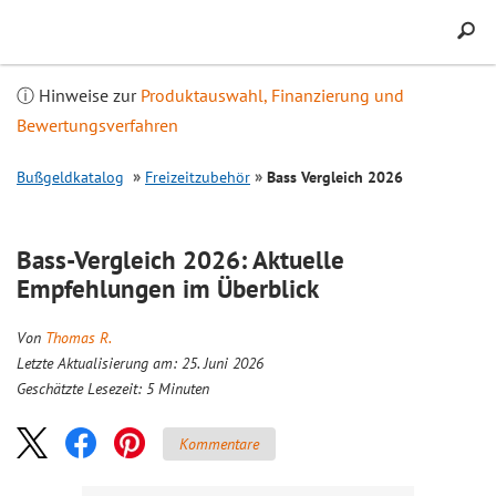
Inhalt
springen
ⓘ Hinweise zur
Produktauswahl, Finanzierung und
Bewertungsverfahren
Bußgeldkatalog
Freizeitzubehör
Bass Vergleich 2026
Bass-
Vergleich
2026: Aktuelle
Empfehlungen im Überblick
Von
Thomas R.
Letzte Aktualisierung am: 25. Juni 2026
Geschätzte Lesezeit:
5
Minuten
Kommentare