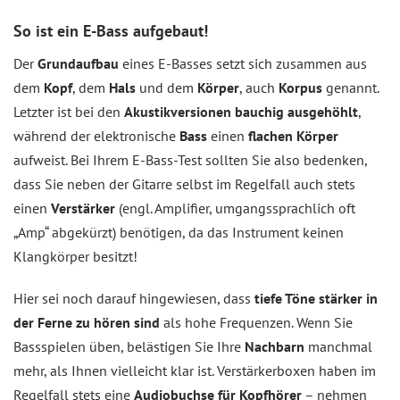
So ist ein E-Bass aufgebaut!
Der
Grundaufbau
eines E-Basses setzt sich zusammen aus
dem
Kopf
, dem
Hals
und dem
Körper
, auch
Korpus
genannt.
Letzter ist bei den
Akustikversionen bauchig ausgehöhlt
,
während der elektronische
Bass
einen
flachen Körper
aufweist. Bei Ihrem E-Bass-Test sollten Sie also bedenken,
dass Sie neben der Gitarre selbst im Regelfall auch stets
einen
Verstärker
(engl. Amplifier, umgangssprachlich oft
„Amp“ abgekürzt) benötigen, da das Instrument keinen
Klangkörper besitzt!
Hier sei noch darauf hingewiesen, dass
tiefe Töne stärker in
der Ferne zu hören sind
als hohe Frequenzen. Wenn Sie
Bassspielen üben, belästigen Sie Ihre
Nachbarn
manchmal
mehr, als Ihnen vielleicht klar ist. Verstärkerboxen haben im
Regelfall stets eine
Audiobuchse für Kopfhörer
– nehmen