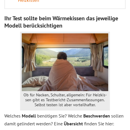
Heizkissen
Ihr Test sollte beim Wärmekissen das jeweilige
Modell berücksichtigen
Ob für Nac­ken, Schul­ter, all­ge­mein: Für Heiz­kis­
sen gibt es
Testbericht-Zusammenfassungen
.
Selbst tes­ten ist aber vor­teil­haf­ter.
Welches
Modell
benötigen Sie? Welche
Beschwerden
sollen
damit gelindert werden? Eine
Übersicht
finden Sie hier: