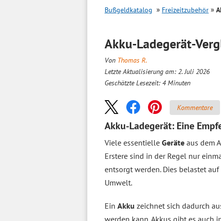
Bußgeldkatalog
Freizeitzubehör
A
Akku-Ladegerät-
Verg
Von
Thomas R.
Letzte Aktualisierung am: 2. Juli 2026
Geschätzte Lesezeit:
4
Minuten
Kommentare
Akku-Ladegerät: Eine Empf
Viele essentielle
Geräte
aus dem A
Erstere sind in der Regel nur ei
entsorgt werden. Dies belastet auf
Umwelt.
Ein
Akku
zeichnet sich dadurch aus
werden kann. Akkus gibt es auch in