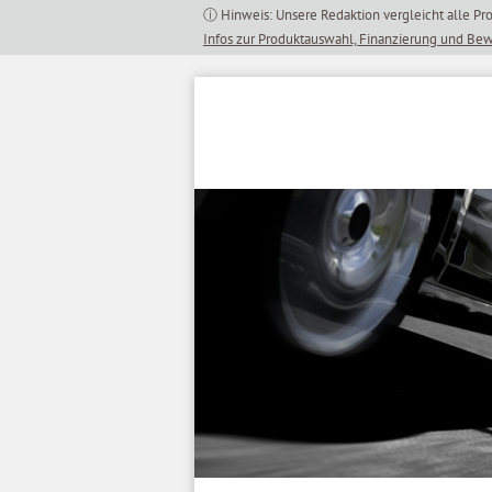
Inhalt
springen
Infos zur Produktauswahl, Finanzierung und Be