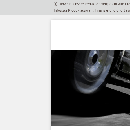
Inhalt
springen
Infos zur Produktauswahl, Finanzierung und Be