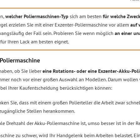
en,
welcher Poliermaschinen-Typ
sich am besten
für welche Zwec
Regel erzielen Sie mit einer Exzenter-Poliermaschine vor allem
auf 
wangsläufig der Fall sein. Probieren Sie wenn möglich
an einer un
für Ihren Lack am besten eignet.
-Poliermaschine
haben, ob Sie lieber
eine Rotations- oder eine Exzenter-Akku-Pol
mer noch vor einer großen Auswahl an Modellen. Darum wollen wi
e bei Ihrer Kaufentscheidung berücksichtigen können:
en Sie, dass mit einem großen Polierteller die Arbeit zwar schnell
r zugängliche Stellen herankommen.
e Drehzahl der Akku-Poliermaschine ist, umso besser ist in der Re
schine zu schwer, wird Ihr Handgelenk beim Arbeiten belastet. Ein