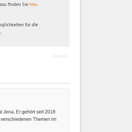
dazu finden Sie
hier
.
öglichkeiten für die
e
.
– Anzeige –
t Jena. Er gehört seit 2018
u verschiedenen Themen im