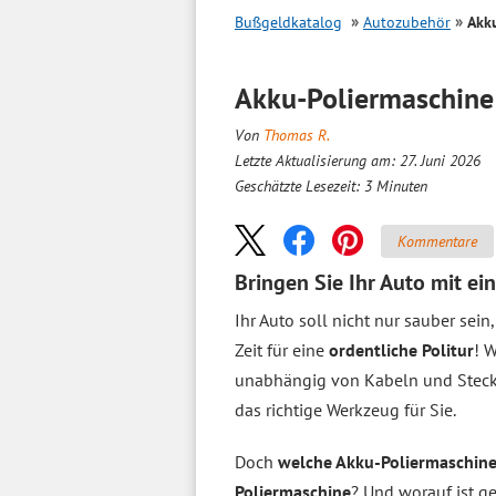
Bußgeldkatalog
Autozubehör
Akk
Akku-Poliermaschin
Von
Thomas R.
Letzte Aktualisierung am: 27. Juni 2026
Geschätzte Lesezeit:
3
Minuten
Kommentare
Bringen Sie Ihr Auto mit e
Ihr Auto soll nicht nur sauber sei
Zeit für eine
ordentliche Politur
! 
unabhängig von Kabeln und Steckd
das richtige Werkzeug für Sie.
Doch
welche Akku-Poliermaschin
Poliermaschine
? Und worauf ist g