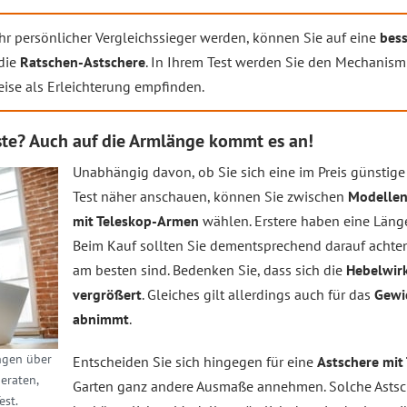
hr persönlicher Vergleichssieger werden, können Sie auf eine
bess
 die
Ratschen-Astschere
. In Ihrem Test werden Sie den Mechanism
eise als Erleichterung empfinden.
este? Auch auf die Armlänge kommt es an!
Unabhängig davon, ob Sie sich eine im Preis günstige 
Test näher anschauen, können Sie zwischen
Modellen
mit Teleskop-Armen
wählen. Erstere haben eine Länge
Beim Kauf sollten Sie dementsprechend darauf achte
am besten sind. Bedenken Sie, dass sich die
Hebelwir
vergrößert
. Gleiches gilt allerdings auch für das
Gewi
abnimmt
.
ngen
über
Entscheiden Sie sich hingegen für eine
Astschere mit
eraten,
Garten ganz andere Ausmaße annehmen. Solche Astsch
est.