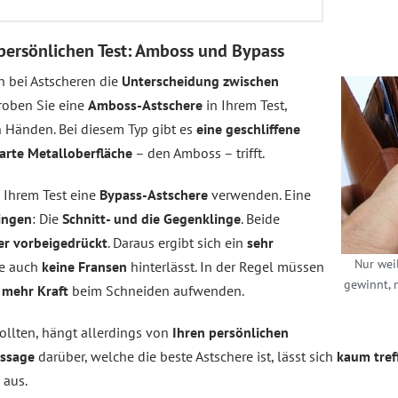
 persönlichen Test: Amboss und Bypass
h bei Astscheren die
Unterscheidung zwischen
proben Sie eine
Amboss-Astschere
in Ihrem Test,
 Händen. Bei diesem Typ gibt es
eine geschliffene
arte Metalloberfläche
– den Amboss – trifft.
n Ihrem Test eine
Bypass-Astschere
verwenden. Eine
ingen
: Die
Schnitt- und die Gegenklinge
. Beide
er vorbeigedrückt
. Daraus ergibt sich ein
sehr
Nur weil
se auch
keine Fransen
hinterlässt. In der Regel müssen
gewinnt, 
 mehr Kraft
beim Schneiden aufwenden.
ollten, hängt allerdings von
Ihren persönlichen
ussage
darüber, welche die beste Astschere ist, lässt sich
kaum tref
aus.