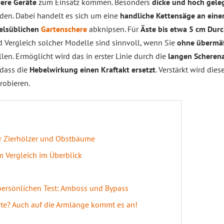
ere Geräte
zum Einsatz kommen. Besonders
dicke und hoch gele
en. Dabei handelt es sich um eine
handliche Kettensäge an eine
elsüblichen
Gartenschere
abknipsen. Für
Äste bis etwa 5 cm Dur
nd Vergleich solcher Modelle sind sinnvoll, wenn Sie
ohne übermä
len. Ermöglicht wird das in erster Linie durch die
langen Scheren
 dass die
Hebelwirkung einen Kraftakt ersetzt
. Verstärkt wird di
robieren.
r Zierhölzer und Obstbäume
m Vergleich im Überblick
 persönlichen Test: Amboss und Bypass
este? Auch auf die Armlänge kommt es an!