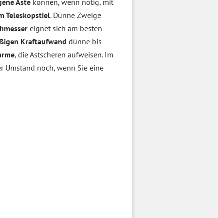
gene Äste
können, wenn nötig, mit
m Teleskopstiel
. Dünne Zweige
chmesser
eignet sich am besten
ßigen Kraftaufwand
dünne bis
arme
, die Astscheren aufweisen. Im
eser Umstand noch, wenn Sie eine