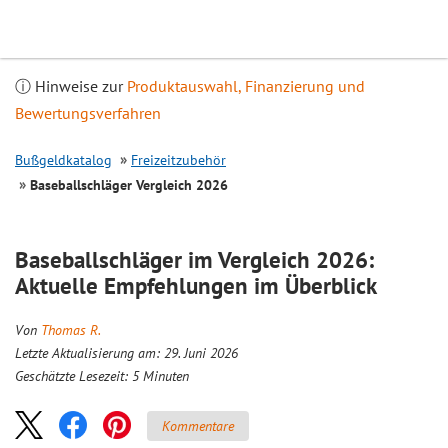
Inhalt
springen
ⓘ Hinweise zur
Produktauswahl, Finanzierung und
Bewertungsverfahren
Bußgeldkatalog
Freizeitzubehör
Baseballschläger
Vergleich
2026
Baseballschläger im
Vergleich
2026:
Aktuelle Empfehlungen im Überblick
Von
Thomas R.
Letzte Aktualisierung am: 29. Juni 2026
Geschätzte Lesezeit:
5
Minuten
Kommentare