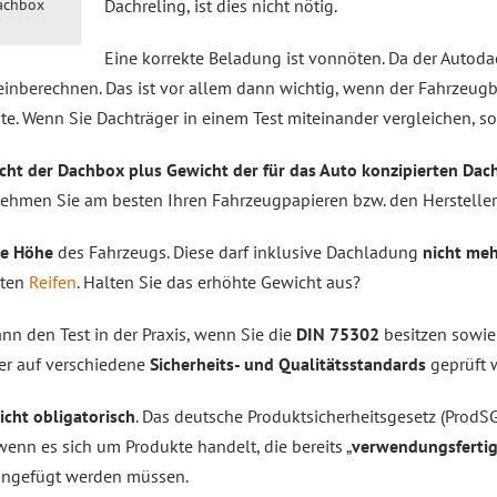
Dachreling, ist dies nicht nötig.
achbox
Eine korrekte Beladung ist vonnöten. Da der Autoda
einberechnen. Das ist vor allem dann wichtig, wenn der Fahrzeugb
e. Wenn Sie Dachträger in einem Test miteinander vergleichen, sol
cht der Dachbox plus Gewicht der für das Auto konzipierten Dacht
ehmen Sie am besten Ihren Fahrzeugpapieren bzw. den Herstell
e Höhe
des Fahrzeugs. Diese darf inklusive Dachladung
nicht meh
rten
Reifen
. Halten Sie das erhöhte Gewicht aus?
n den Test in der Praxis, wenn Sie die
DIN 75302
besitzen sowie
er auf verschiedene
Sicherheits- und Qualitätsstandards
geprüft 
icht obligatorisch
. Das deutsche Produktsicherheitsgesetz (ProdSG
enn es sich um Produkte handelt, die bereits „
verwendungsferti
eingefügt werden müssen.