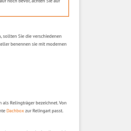
kauf noch bevor, achten Sie auf
 sollten Sie die verschiedenen
teller benennen sie mit modernen
n als Relingträger bezeichnet. Von
chte
Dachbox
zur Relingart passt.