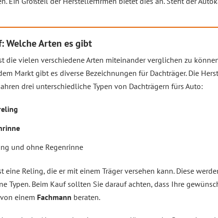
en. Ein Großteil der Herstellerfirmen bietet dies an. Steht der Auto
: Welche Arten es gibt
 die vielen verschiedene Arten miteinander verglichen zu können,
em Markt gibt es diverse Bezeichnungen für Dachträger. Die Hers
Jahren drei unterschiedliche Typen von Dachträgern fürs Auto:
eling
nrinne
ing und ohne Regenrinne
st eine Reling, die er mit einem Träger versehen kann. Diese werde
ene Typen. Beim Kauf sollten Sie darauf achten, dass Ihre gewüns
n von einem
Fachmann
beraten.