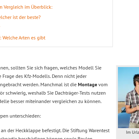
m Vergleich im Überblick:
lcher ist der beste?
?
 Welche Arten es gibt
nen, sollten Sie sich fragen, welches Modell Sie
e Frage des Kfz-Modells. Denn nicht jeder
angebracht werden. Manchmal ist die
Montage
vom
r schwierig, weshalb Sie Dachträger-Tests nutzen
elle besser miteinander vergleichen zu können.
ypen unterschieden:
 an der Heckklappe befestigt. Die Stiftung Warentest
Im Url
Heckpartie beschädigen können sowie Beulen