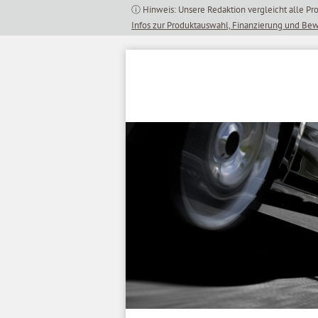
Inhalt
springen
Infos zur Produktauswahl, Finanzierung und Be