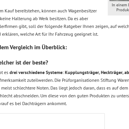
In einem 
Produk
um Kauf bereitstehen, können auch Wagenbesitzer
keine Halterung ab Werk besitzen. Da es aber
rfirmen gibt, soll der folgende Ratgeber Ihnen zeigen, auf welche
erklären, welche Art für Ihr Fahrzeug geeignet ist.
 dem
Vergleich
im Überblick:
lcher ist der beste?
ibt es
drei verschiedene Systeme
:
Kupplungsträger, Heckträger, a
fmerksamkeit zuteilwerden. Die Prüforganisationen Stiftung War
meist schlechtere Noten. Das liegt jedoch daran, dass es auf dem M
hlecht abschneiden. Um diese von den guten Produkten zu untersc
rauf es bei Dachträgern ankommt.