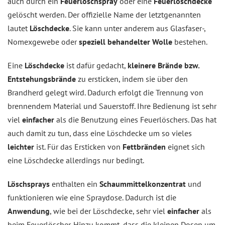
auch durch ein
Feuerlöschspray
oder eine
Feuerlöschdecke
gelöscht werden. Der offizielle Name der letztgenannten
lautet
Löschdecke
. Sie kann unter anderem aus Glasfaser-,
Nomexgewebe oder
speziell behandelter Wolle
bestehen.
Eine
Löschdecke
ist dafür gedacht,
kleinere Brände bzw.
Entstehungsbrände
zu ersticken, indem sie über den
Brandherd gelegt wird. Dadurch erfolgt die Trennung von
brennendem Material und Sauerstoff. Ihre Bedienung ist sehr
viel
einfacher
als die Benutzung eines Feuerlöschers. Das hat
auch damit zu tun, dass eine Löschdecke um so vieles
leichter
ist. Für das Ersticken von
Fettbränden
eignet sich
eine Löschdecke allerdings nur bedingt.
Löschsprays
enthalten ein
Schaummittelkonzentrat
und
funktionieren wie eine Spraydose. Dadurch ist die
Anwendung
, wie bei der Löschdecke, sehr viel
einfacher
als
beim Feuerlöscher. Hinzu kommt, dass die kleinen Dosen um