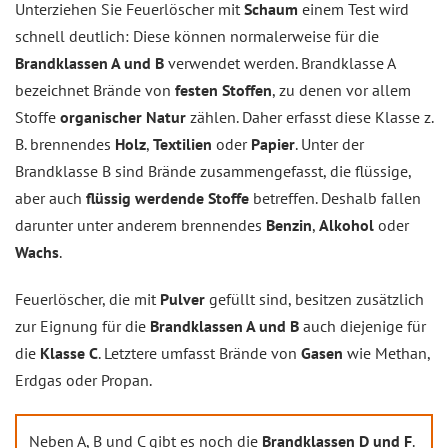
Unterziehen Sie Feuerlöscher mit
Schaum
einem Test wird
schnell deutlich: Diese können normalerweise für die
Brandklassen A und B
verwendet werden. Brandklasse A
bezeichnet Brände von
festen Stoffen
, zu denen vor allem
Stoffe
organischer Natur
zählen. Daher erfasst diese Klasse z.
B. brennendes
Holz
,
Textilien
oder
Papier
. Unter der
Brandklasse B sind Brände zusammengefasst, die flüssige,
aber auch
flüssig werdende Stoffe
betreffen. Deshalb fallen
darunter unter anderem brennendes
Benzin
,
Alkohol
oder
Wachs
.
Feuerlöscher, die mit
Pulver
gefüllt sind, besitzen zusätzlich
zur Eignung für die
Brandklassen A und B
auch diejenige für
die
Klasse C
. Letztere umfasst Brände von
Gasen
wie Methan,
Erdgas oder Propan.
Neben A, B und C gibt es noch die
Brandklassen D und F
.