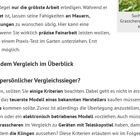
 Regel
nur die gröbste Arbeit
erledigen. Während er
et
ist, lassen seine Fähigkeiten
an Mauern,
Such
Grasschere
sungen
zu wünschen übrig. Hier kann eine
e
 wenn Sie wirklich
präzise Feinarbeit
leisten wollen,
e
einem Praxis-Test im Garten unterziehen. Erst
n
möglich.
s dem
Vergleich
im Überblick
persönlicher Vergleichssieger?
n, sollten Sie
einige Kriterien
beachten. Dabei geht es nicht in er
e das
teuerste Modell eines bekannten Herstellers
kaufen müssen, 
e
kommen sollte. Zuvor ist allerdings die Überlegung anzustellen,
en oder ein
elektronisch betriebenes Modell
vorziehen. Auch müsse
rasscheren
im Vergleich zu
Geräten mit Teleskopstiel
haben, dami
erdem
die Klingen
aussehen? Diese Kriterien erläutern wir im Folg