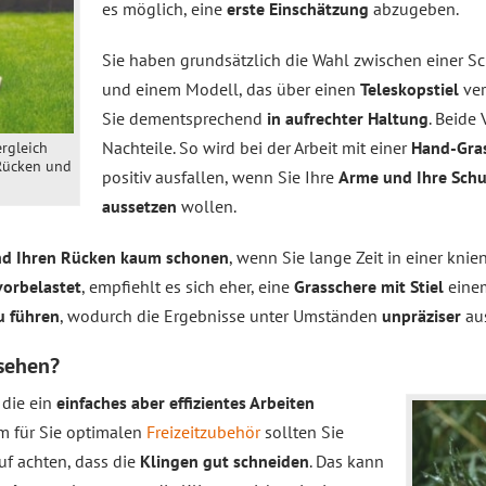
es möglich, eine
erste Einschätzung
abzugeben.
Sie haben grundsätzlich die Wahl zwischen einer Sc
und einem Modell, das über einen
Teleskopstiel
ver
Sie dementsprechend
in aufrechter Haltung
. Beide
Nachteile. So wird bei der Arbeit mit einer
Hand-Gra
ergleich
 Rücken und
positiv ausfallen, wenn Sie Ihre
Arme und Ihre Schu
aussetzen
wollen.
nd Ihren Rücken kaum schonen
, wenn Sie lange Zeit in einer knie
vorbelastet
, empfiehlt es sich eher, eine
Grasschere mit Stiel
einem
u führen
, wodurch die Ergebnisse unter Umständen
unpräziser
aus
ssehen?
 die ein
einfaches aber effizientes Arbeiten
m für Sie optimalen
Freizeitzubehör
sollten Sie
uf achten, dass die
Klingen gut schneiden
. Das kann