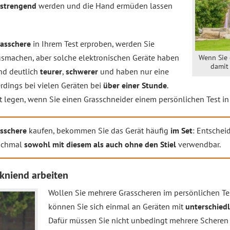
nstrengend
werden und die Hand ermüden lassen
asschere
in Ihrem Test erproben, werden Sie
usmachen, aber solche elektronischen Geräte haben
Wenn Sie 
damit
nd deutlich
teurer
,
schwerer
und haben nur eine
lerdings bei vielen Geräten bei
über einer Stunde
.
t legen, wenn Sie einen Grasschneider einem persönlichen Test in
asschere
kaufen, bekommen Sie das Gerät häufig
im Set
: Entschei
anchmal
sowohl mit diesem als auch ohne den Stiel
verwendbar.
kniend arbeiten
Wollen Sie mehrere Grasscheren im persönlichen Tes
können Sie sich einmal an Geräten mit
unterschied
Dafür müssen Sie nicht unbedingt mehrere Scheren