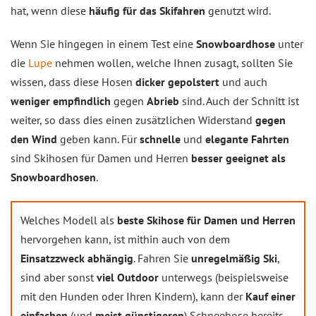
hat, wenn diese
häufig für das
Skifahren
genutzt wird.
Wenn Sie hingegen in einem Test eine
Snowboardhose
unter
die
Lupe
nehmen wollen, welche Ihnen zusagt, sollten Sie
wissen, dass diese Hosen
dicker gepolstert
und auch
weniger empfindlich
gegen
Abrieb
sind. Auch der Schnitt ist
weiter, so dass dies einen zusätzlichen Widerstand
gegen
den Wind
geben kann. Für
schnelle
und
elegante Fahrten
sind Skihosen für Damen und Herren
besser geeignet als
Snowboardhosen
.
Welches Modell als
beste Skihose für Damen und Herren
hervorgehen kann, ist mithin auch von dem
Einsatzzweck abhängig
. Fahren Sie
unregelmäßig Ski
,
sind aber sonst
viel Outdoor
unterwegs (beispielsweise
mit den Hunden oder Ihren Kindern), kann der
Kauf einer
einfachen
(und
meist günstigeren
) Schneehose bereits