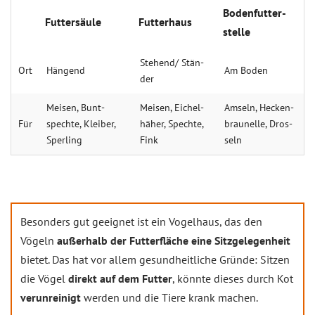
Bo­den­fut­ter­
Fut­ter­säu­le
Fut­ter­haus
stel­le
Ste­hend/­ Stän­
Ort
Häng­end
Am Bo­den
der
Mei­sen, Bunt­
Mei­sen, Ei­chel­
Am­seln, Heck­en­
Für
spech­te, Klei­ber,
hä­her, Spech­te,
braun­el­le, Dros­
Sper­ling
Fink
seln
Besonders gut geeignet ist ein Vogelhaus, das den
Vögeln
außerhalb der Futterfläche eine Sitzgelegenheit
bietet. Das hat vor allem gesundheitliche Gründe: Sitzen
die Vögel
direkt auf dem Futter
, könnte dieses durch Kot
verunreinigt
werden und die Tiere krank machen.