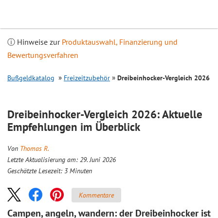
Inhalt
springen
ⓘ Hinweise zur
Produktauswahl, Finanzierung und
Bewertungsverfahren
Bußgeldkatalog
Freizeitzubehör
Dreibeinhocker-
Vergleich
2026
Dreibeinhocker-
Vergleich
2026: Aktuelle
Empfehlungen im Überblick
Von
Thomas R.
Letzte Aktualisierung am: 29. Juni 2026
Geschätzte Lesezeit:
3
Minuten
Kommentare
Campen, angeln, wandern: der Dreibeinhocker ist