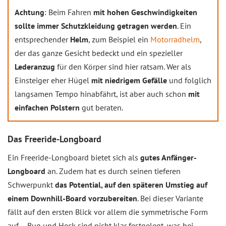
Achtung
: Beim Fahren
mit hohen Geschwindigkeiten
sollte immer Schutzkleidung getragen werden
. Ein
entsprechender
Helm
, zum Beispiel ein
Motorradhelm
,
der das ganze Gesicht bedeckt und ein spezieller
Lederanzug
für den Körper sind hier ratsam. Wer als
Einsteiger eher Hügel
mit niedrigem Gefälle
und folglich
langsamen Tempo hinabfährt, ist aber auch schon
mit
einfachen Polstern
gut beraten.
Das Freeride-Longboard
Ein Freeride-Longboard bietet sich als
gutes Anfänger-
Longboard
an. Zudem hat es durch seinen tieferen
Schwerpunkt
das Potential, auf den späteren Umstieg auf
einem Downhill-Board vorzubereiten
. Bei dieser Variante
fällt auf den ersten Blick vor allem die symmetrische Form
auf – Bug und Heck sind nicht klar festgelegt, was bei