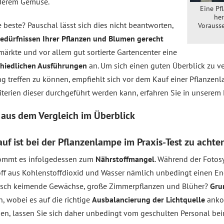
nderem Gemüse.
Eine Pf
her
beste? Pauschal lässt sich dies nicht beantworten,
Vorausse
Bedürfnissen Ihrer Pflanzen und Blumen gerecht
ärkte und vor allem gut sortierte Gartencenter eine
chiedlichen Ausführungen
an. Um sich einen guten Überblick zu v
g treffen zu können, empfiehlt sich vor dem Kauf einer Pflanzenla
iterien dieser durchgeführt werden kann, erfahren Sie in unserem 
n aus dem
Vergleich
im Überblick
auf ist bei der Pflanzenlampe im Praxis-Test zu achte
kommt es infolgedessen zum
Nährstoffmangel
. Während der Fotos
ff aus Kohlenstoffdioxid und Wasser nämlich unbedingt einen Ene
 frisch keimende Gewächse, große Zimmerpflanzen und Blüher?
Gru
, wobei es auf die richtige
Ausbalancierung der Lichtquelle
ankom
hen, lassen Sie sich daher unbedingt vom geschulten Personal be