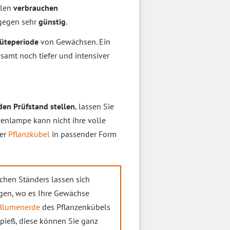
llen
verbrauchen
ngegen sehr
günstig
.
lüteperiode
von Gewächsen. Ein
esamt noch tiefer und intensiver
den Prüfstand stellen
, lassen Sie
zenlampe kann nicht ihre volle
ter
Pflanzkübel
in passender Form
olchen Ständers lassen sich
ngen, wo es Ihre Gewächse
Blumenerde
des Pflanzenkübels
pieß, diese können Sie ganz