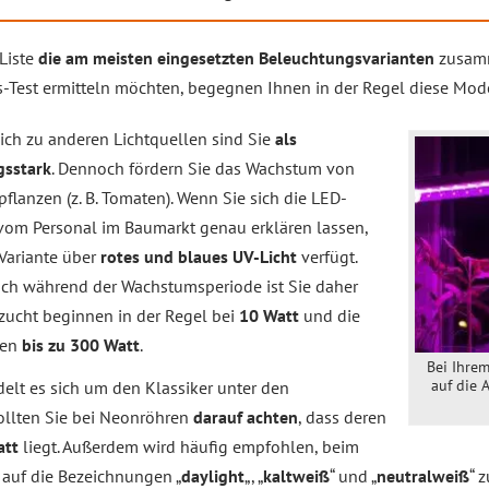
Liste
die am meisten eingesetzten Beleuchtungsvarianten
zusamm
-Test ermitteln möchten, begegnen Ihnen in der Regel diese Mode
eich zu anderen Lichtquellen sind Sie
als
gsstark
. Dennoch fördern Sie das Wachstum von
lanzen (z. B. Tomaten). Wenn Sie sich die LED-
vom Personal im Baumarkt genau erklären lassen,
 Variante über
rotes und blaues UV-Licht
verfügt.
uch während der Wachstumsperiode ist Sie daher
fzucht beginnen in der Regel bei
10 Watt
und die
ten
bis zu 300 Watt
.
Bei Ihrem
auf die 
delt es sich um den Klassiker unter den
ollten Sie bei Neonröhren
darauf achten
, dass deren
att
liegt. Außerdem wird häufig empfohlen, beim
auf die Bezeichnungen „
daylight
„, „
kaltweiß
“ und „
neutralweiß
“ 