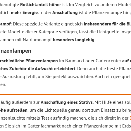
 benötigte
Rotlichtanteil höher
ist. Im Vergleich zu anderen Mode
utlich
mehr Energie
. In der
Anschaffung
ist die Pflanzenlampe hi
dampf
: Diese spezielle Variante eignet sich
insbesondere für die B
viele Modelle dieser Kategorie verfügen, lässt die Lichtquelle insg
nlampen mit Natriumdampf
besonders langlebig
.
lanzenlampen
rschiedliche Pflanzenlampen
im Baumarkt oder Gartencenter
auf 
ches Zubehör die Aufzucht erleichtert
. Denn auch die beste Pflan
 Ausrüstung fehlt, um Sie perfekt auszurichten. Auch ein geeigne
en.
häufig außerdem zur
Anschaffung eines Stativs
. Mit Hilfe eines s
öhe aufstellen
, um die Lichtquelle genau dort zum Einsatz zu bri
nzenleuchte mittels Test ausfindig machen, die sich direkt in der
n Sie sich im Gartenfachmarkt nach einer Pflanzenlampe mit Erds