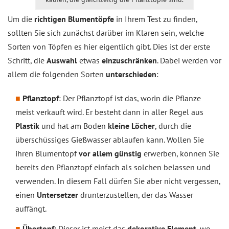
Um die
richtigen Blumentöpfe
in Ihrem Test zu finden,
sollten Sie sich zunächst darüber im Klaren sein, welche
Sorten von Töpfen es hier eigentlich gibt. Dies ist der erste
Schritt, die
Auswahl
etwas
einzuschränken
. Dabei werden vor
allem die folgenden Sorten
unterschieden
:
Pflanztopf
: Der Pflanztopf ist das, worin die Pflanze
meist verkauft wird. Er besteht dann in aller Regel aus
Plastik
und hat am Boden
kleine Löcher
, durch die
überschüssiges Gießwasser ablaufen kann. Wollen Sie
ihren Blumentopf
vor allem günstig
erwerben, können Sie
bereits den Pflanztopf einfach als solchen belassen und
verwenden. In diesem Fall dürfen Sie aber nicht vergessen,
einen
Untersetzer
drunterzustellen, der das Wasser
auffängt.
Übertopf
: Dieser ist meist das
dekorative Element
, wo