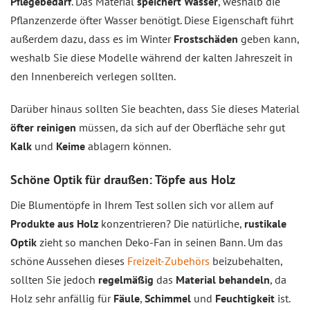
Pflegebedarf
. Das Material
speichert Wasser
, weshalb die
Pflanzenzerde öfter Wasser benötigt. Diese Eigenschaft führt
außerdem dazu, dass es im Winter
Frostschäden
geben kann,
weshalb Sie diese Modelle während der kalten Jahreszeit in
den Innenbereich verlegen sollten.
Darüber hinaus sollten Sie beachten, dass Sie dieses Material
öfter reinigen
müssen, da sich auf der Oberfläche sehr gut
Kalk
und
Keime
ablagern können.
Schöne Optik für draußen: Töpfe aus Holz
Die Blumentöpfe in Ihrem Test sollen sich vor allem auf
Produkte aus Holz
konzentrieren? Die natürliche,
rustikale
Optik
zieht so manchen Deko-Fan in seinen Bann. Um das
schöne Aussehen dieses
Freizeit-Zubehörs
beizubehalten,
sollten Sie jedoch
regelmäßig
das
Material behandeln
, da
Holz sehr anfällig für
Fäule
,
Schimmel
und
Feuchtigkeit
ist.