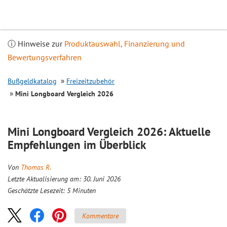
Inhalt
springen
ⓘ Hinweise zur
Produktauswahl, Finanzierung und
Bewertungsverfahren
Bußgeldkatalog
Freizeitzubehör
Mini Longboard
Vergleich
2026
Mini Longboard
Vergleich
2026: Aktuelle
Empfehlungen im Überblick
Von
Thomas R.
Letzte Aktualisierung am: 30. Juni 2026
Geschätzte Lesezeit:
5
Minuten
Kommentare