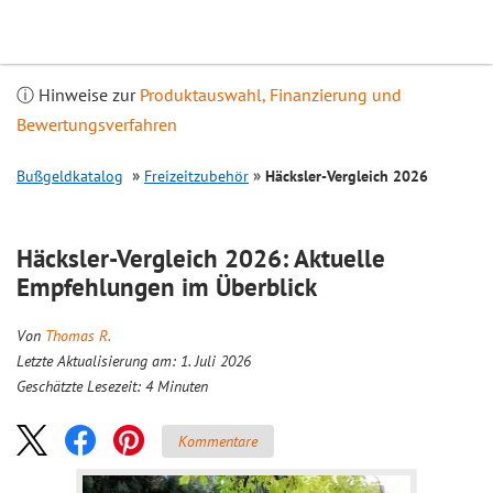
Inhalt
springen
ⓘ Hinweise zur
Produktauswahl, Finanzierung und
Bewertungsverfahren
Bußgeldkatalog
Freizeitzubehör
Häcksler-
Vergleich
2026
Häcksler-
Vergleich
2026: Aktuelle
Empfehlungen im Überblick
Von
Thomas R.
Letzte Aktualisierung am: 1. Juli 2026
Geschätzte Lesezeit:
4
Minuten
Kommentare