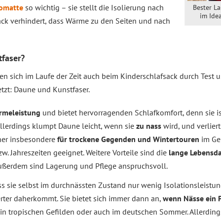
somatte
so wichtig – sie stellt die Isolierung nach
Bester La
im Ide
ack verhindert, dass Wärme zu den Seiten und nach
tfaser?
n sich im Laufe der Zeit auch beim Kinderschlafsack durch Test
tzt: Daune und Kunstfaser.
rmeleistung
und bietet hervorragenden Schlafkomfort, denn sie i
Allerdings klumpt Daune leicht, wenn sie
zu nass
wird, und verliert
aher insbesondere
für trockene Gegenden und Wintertouren
im Geb
. Jahreszeiten geeignet. Weitere Vorteile sind die
lange Lebensd
 außerdem sind Lagerung und Pflege anspruchsvoll.
ass sie selbst im durchnässten Zustand nur wenig Isolationsleistu
ter daherkommt. Sie bietet sich immer dann an,
wenn Nässe ein 
 in tropischen Gefilden oder auch im deutschen Sommer. Allerding