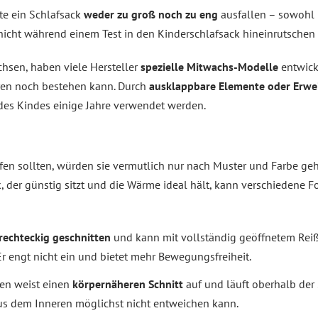
te ein Schlafsack
weder zu groß noch zu eng
ausfallen – sowohl i
nicht während einem Test in den Kinderschlafsack hineinrutschen
hsen, haben viele Hersteller
spezielle Mitwachs-Modelle
entwick
hren noch bestehen kann. Durch
ausklappbare Elemente oder Erwe
des Kindes einige Jahre verwendet werden.
fen sollten, würden sie vermutlich nur nach Muster und Farbe ge
k, der günstig sitzt und die Wärme ideal hält, kann verschiedene F
rechteckig geschnitten
und kann mit vollständig geöffnetem Reiß
 engt nicht ein und bietet mehr Bewegungsfreiheit.
en weist einen
körpernäheren Schnitt
auf und läuft oberhalb der 
s dem Inneren möglichst nicht entweichen kann.