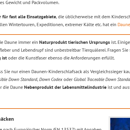
res Gewicht und Packvolumen.
 für fast alle Einsatzgebiete
, die üblicherweise mit dem Kindersc
len Wintertouren, Expeditionen, extremer Kälte etc. hat ein
Daune
die Daune immer ein
Naturprodukt tierischen Ursprungs
ist. Einig
er und Lebendrupf sind unbestreitbar Tierquälerei. Fragen Sie 
 ist
oder die Kunstfaser ebenso die Anforderungen erfüllt.
ss Sie nur einen Daunen-Kinderschlafsack als Vergleichssieger ka
sible Down Standard
,
Down Codex
oder
Global Traceable Down Stand
er die Daune
Nebenprodukt der Lebensmittelindustrie
ist und aus
säcken
e nach Europäischer Norm (EN 13537) mit Angaben