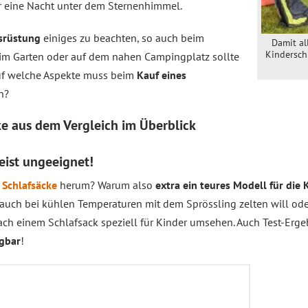
ür eine Nacht unter dem Sternenhimmel.
srüstung
einiges zu beachten, so auch beim
Damit al
Kindersch
t im Garten oder auf dem nahen Campingplatz sollte
Auf welche Aspekte muss beim
Kauf eines
n?
cke aus dem
Vergleich
im Überblick
ist ungeeignet!
e
Schlafsäcke
herum? Warum also
extra ein teures Modell für die 
 auch bei kühlen Temperaturen mit dem Sprössling zelten will ode
ach einem Schlafsack speziell für Kinder umsehen. Auch Test-Ergeb
agbar
!