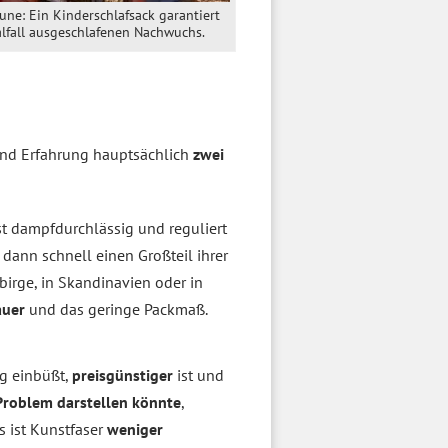
une: Ein Kinderschlafsack garantiert
alfall ausgeschlafenen Nachwuchs.
 und Erfahrung hauptsächlich
zwei
st dampfdurchlässig und reguliert
 dann schnell einen Großteil ihrer
irge, in Skandinavien oder in
auer
und das geringe Packmaß.
ng einbüßt,
preisgünstiger
ist und
Problem darstellen könnte
,
s ist Kunstfaser
weniger