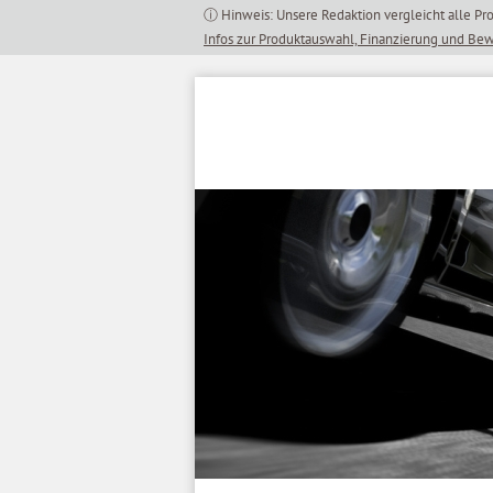
Inhalt
springen
Infos zur Produktauswahl, Finanzierung und Be