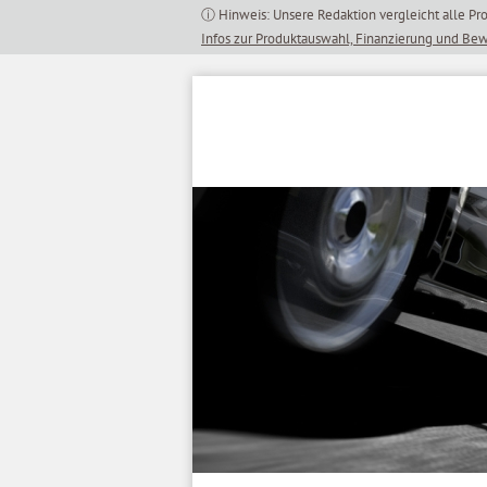
Inhalt
springen
Infos zur Produktauswahl, Finanzierung und Be