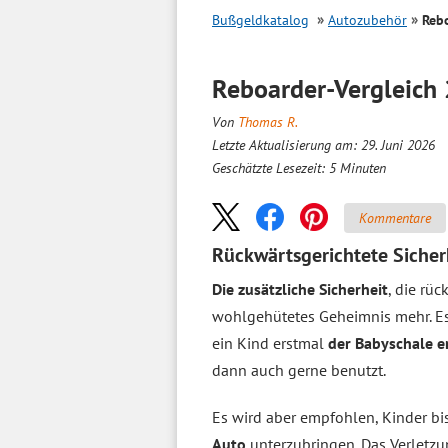
Bußgeldkatalog
Autozubehör
Reb
Reboarder-
Vergleich
Von
Thomas R.
Letzte Aktualisierung am: 29. Juni 2026
Geschätzte Lesezeit:
5
Minuten
Kommentare
Rückwärtsgerichtete Sicher
Die zusätzliche Sicherheit
, die rüc
wohlgehütetes Geheimnis mehr. Es s
ein Kind erstmal
der Babyschale 
dann auch gerne benutzt.
Es wird aber empfohlen, Kinder bi
Auto
unterzubringen. Das Verletzun