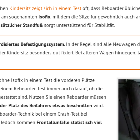
chen
Kindersitz zeigt sich in einem Test
oft, dass Reboarder üblich
t am sogenannten
Isofix
, mit dem die Sitze für gewöhnlich auch a
usätzlicher Standfuß
sorgt unterstützend für Stabilität.
rdisiertes Befestigungssystem
. In der Regel sind alle Neuwagen 
r Kindersitz besonders gut fixiert. Bei älteren Wagen hingegen, l
hne Isofix in einem Test die vorderen Plätze
i einem Reboarder-Test immer auch darauf, ob die
gestattet sind. Nutzen Sie einen Reboarder müssen
der Platz des Beifahrers etwas beschnitten
wird.
boarder-Technik bei einem Crash-Test bei
ab. Jedoch kommen
Frontallunfälle statistisch viel