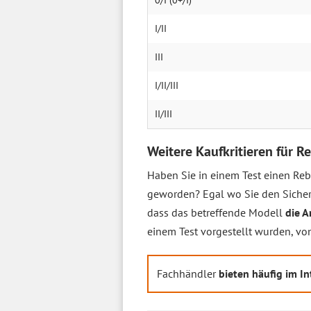
0/I (0+/I)
I/II
III
I/II/III
II/III
Weitere Kaufkritieren für R
Haben Sie in einem Test einen Rebo
geworden? Egal wo Sie den Sicherh
dass das betreffende Modell
die A
einem Test vorgestellt wurden, vo
Fachhändler
bieten häufig im In