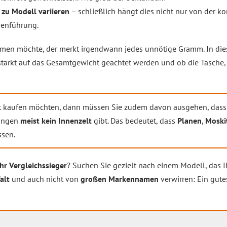
 zu Modell variieren
– schließlich hängt dies nicht nur von der k
benführung.
en möchte, der merkt irgendwann jedes unnötige Gramm. In dies
stärkt auf das Gesamtgewicht geachtet werden und ob die Tasche,
t kaufen möchten, dann müssen Sie zudem davon ausgehen, dass 
rungen
meist kein Innenzelt
gibt. Das bedeutet, dass
Planen
,
Moski
ssen.
Ihr Vergleichssieger
? Suchen Sie gezielt nach einem Modell, das 
alt
und auch nicht von
großen Markennamen
verwirren: Ein gute