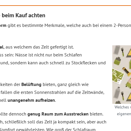
e beim Kauf achten
orm
gibt es bestimmte Merkmale, welche auch bei einem 2-Person
al
, aus welchem das Zelt gefertigt ist.
s sein: Nässe ist nicht nur beim Schlafen
nd, sondern kann auch schnell zu Stockflecken und
hkeiten der
Belüftung
bieten, ganz gleich wie
 fallen die ersten Sonnenstrahlen auf die Zeltwände,
nell
unangenehm aufheizen
.
Welches 
sollte dennoch
genug Raum zum Ausstrecken
bieten.
eigenen
ch, schließlich soll das Zelt ja kompakt sein, aber auch
omfort gewährleisten. Wie groß der Schlafraum