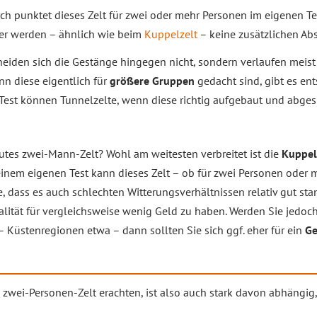
h punktet dieses Zelt für zwei oder mehr Personen im eigenen Tes
ier werden – ähnlich wie beim
Kuppelzelt
– keine zusätzlichen Ab
eiden sich die Gestänge hingegen nicht, sondern verlaufen meist
nn diese eigentlich für
größere Gruppen
gedacht sind, gibt es en
Test können Tunnelzelte, wenn diese richtig aufgebaut und abge
gutes zwei-Mann-Zelt? Wohl am weitesten verbreitet ist die
Kuppel
einem eigenen Test kann dieses Zelt – ob für zwei Personen oder 
, dass es auch schlechten Witterungsverhältnissen relativ gut st
alität für vergleichsweise wenig Geld zu haben. Werden Sie jedoc
– Küstenregionen etwa – dann sollten Sie sich ggf. eher für ein
Ge
 zwei-Personen-Zelt erachten, ist also auch stark davon abhängig