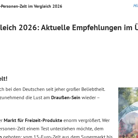
Hi
-Personen-Zelt im Vergleich 2026
leich
2026: Aktuelle Empfehlungen im Ü
elt!
ch bei den Deutschen seit jeher großer Beliebtheit.
n zunehmend die Lust am
Draußen-Sein
wieder –
er
Markt für Freizeit-Produkte
enorm vergrößert. Wer
rsonen-Zelt einem Test unterziehen möchte, dem
n
geboten: vom 15-Euro-Zelt aus dem Supermarkt bis