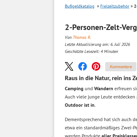
Bußgeldkatalog
Freizeitzubehör
2
2-Personen-Zelt-
Verg
Von
Thomas R.
Letzte Aktualisierung am: 6. Juli 2026
Geschätzte Lesezeit:
4
Minuten
Kommentare
Raus in die Natur, rein ins Z
Camping
und
Wandern
erfreuen si
Auch viele junge Leute entdecke
Outdoor ist in
.
Dementsprechend hat sich auch d
etwa ein standardmäßiges Zwei-Pe
werden Produkte
aller Preisklasse