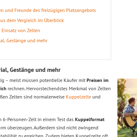
pen und Freunde des freizügigen Platzangebots
aus dem Vergleich im Überblick
r Einsatz von Zelten
rial, Gestänge und mehr
rial, Gestänge und mehr
tig – meist müssen potentielle Käufer mit
Preisen im
eich
rechnen. Hervorstechendstes Merkmal von Zelten
roßen Zelten sind normalerweise
Kuppelzelte
und
n 6-Personen-Zelt in einem Test das
Kuppelformat
Sturm überzeugen. Außerdem sind nicht zwingend
bilität zu erreichen. Zudem bieten Kuppelzelte oft