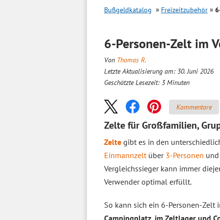
Bußgeldkatalog
Freizeitzubehör
6
6-Personen-Zelt im
V
Von
Thomas R.
Letzte Aktualisierung am: 30. Juni 2026
Geschätzte Lesezeit:
3
Minuten
Kommentare
Zelte für Großfamilien, Gr
Zelte
gibt es in den unterschiedli
Einmannzelt
über
3-Personen
un
Vergleichssieger kann immer diej
Verwender optimal erfüllt.
So kann sich ein 6-Personen-Zelt 
Campingplatz, im Zeltlager und Co