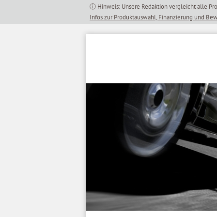
Inhalt
springen
Infos zur Produktauswahl, Finanzierung und Be