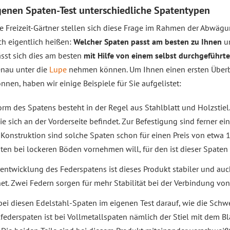
igenen Spaten-Test unterschiedliche Spatentypen
le Freizeit-Gärtner stellen sich diese Frage im Rahmen der Abwäg
h eigentlich heißen:
Welcher Spaten passt am besten zu Ihnen
un
sst sich dies am besten
mit Hilfe von einem selbst durchgeführt
enau unter die
Lupe
nehmen können. Um Ihnen einen ersten Überbl
en, haben wir einige Beispiele für Sie aufgelistet:
Form des Spatens besteht in der Regel aus Stahlblatt und Holzstiel
die sich an der Vorderseite befindet. Zur Befestigung sind ferner e
 Konstruktion sind solche Spaten schon für einen Preis von etwa 1
ten bei lockeren Böden vornehmen will, für den ist dieser Spaten
erentwicklung des Federspatens ist dieses Produkt stabiler und auc
t. Zwei Federn sorgen für mehr Stabilität bei der Verbindung von 
 bei diesen Edelstahl-Spaten im eigenen Test darauf, wie die Schw
ederspaten ist bei Vollmetallspaten nämlich der Stiel mit dem Bl