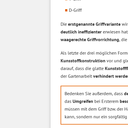
D-Griff
Die
erstgenannte Griffvariante
wir
deutlich ineffizienter
erwiesen hat
waagerechte Griffvorrichtung
, di
Als letzte der drei möglichen For
Kunsstoffkonstruktion
vor und gle
darauf, dass die glatte
Kunststofff
der Gartenarbeit
verhindert werde
Bedenken Sie außerdem, dass
de
das
Umgreifen
bei Ersterem
bes
müssen mit dem Griff bzw. der 
kann, sondern nur ein sorgfältig