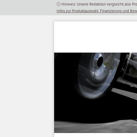
Inhalt
springen
Infos zur Produktauswahl, Finanzierung und Be