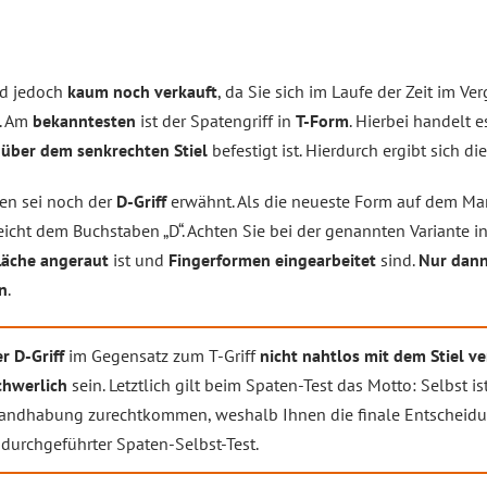
d jedoch
kaum noch verkauft
, da Sie sich im Laufe der Zeit im V
. Am
bekanntesten
ist der Spatengriff in
T-Form
. Hierbei handelt e
e
über dem senkrechten Stiel
befestigt ist. Hierdurch ergibt sich d
men sei noch der
D-Griff
erwähnt. Als die neueste Form auf dem Mar
icht dem Buchstaben „D“. Achten Sie bei der genannten Variante 
läche angeraut
ist und
Fingerformen eingearbeitet
sind.
Nur dan
n
.
r D-Griff
im Gegensatz zum T-Griff
nicht nahtlos mit dem Stiel 
chwerlich
sein. Letztlich gilt beim Spaten-Test das Motto: Selbst is
Handhabung zurechtkommen, weshalb Ihnen die finale Entscheidu
 durchgeführter Spaten-Selbst-Test.