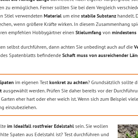
en zu ermöglichen. Ferner sollten Sie bei dem Vergleich verschied
den Stiel verwendeten
Material
um eine
stabile Substanz
handelt. De
rechen, wenn größere Kräfte wirken. In diesem Zusammenhang spi
Foren empfehlen Hobbygärtner einen
Stielumfang
von
mindestens 
ten selbst durchführen, dann achten Sie unbedingt auch auf die
V
e des Spatenblatts befindende
Schaft muss von ausreichender Län
 Spaten
im eigenen Test
konkret zu achten
? Grundsätzlich sollte d
t
ausgewählt werden. Prüfen Sie daher bereits vor der Durchführ
Garten eher hart oder eher weich ist. Wenn sich zum Beispiel viele 
ng einzubeziehen.
llte
im Idealfall rostfreier Edelstahl
sein. Sie wollen
lte Spaten aus Edelstahl ist? Test durchführen und