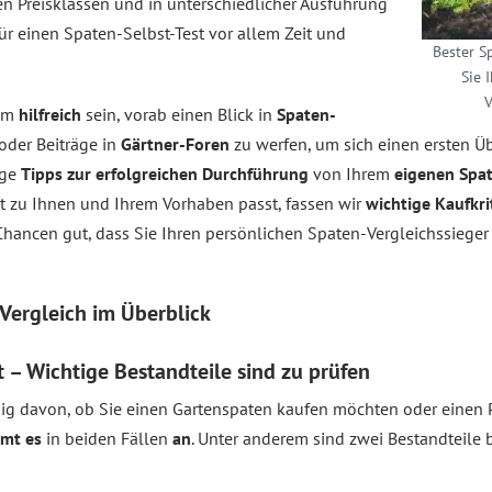
en Preisklassen und in unterschiedlicher Ausführung
r einen Spaten-Selbst-Test vor allem Zeit und
Bester S
Sie 
V
dem
hilfreich
sein, vorab einen Blick in
Spaten-
oder Beiträge in
Gärtner-Foren
zu werfen, um sich einen ersten Üb
ige
Tipps zur erfolgreichen Durchführung
von Ihrem
eigenen Spat
ht zu Ihnen und Ihrem Vorhaben passt, fassen wir
wichtige Kaufkri
Chancen gut, dass Sie Ihren persönlichen Spaten-Vergleichssieger
Vergleich
im Überblick
 – Wichtige Bestandteile sind zu prüfen
g davon, ob Sie einen Gartenspaten kaufen möchten oder einen P
mmt es
in beiden Fällen
an
. Unter anderem sind zwei Bestandteile