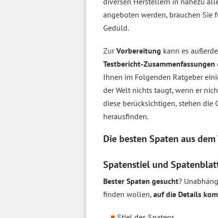
diversen Herstellern in nahezu all
angeboten werden, brauchen Sie fü
Geduld.
Zur
Vorbereitung
kann es außer
Testbericht-Zusammenfassungen
Ihnen im Folgenden Ratgeber ein
der Welt nichts taugt, wenn er nic
diese berücksichtigen, stehen die 
herausfinden.
Die besten Spaten aus dem
Spatenstiel und Spatenblatt
Bester Spaten gesucht
? Unabhängi
finden wollen,
auf die Details ko
Stiel des Spatens