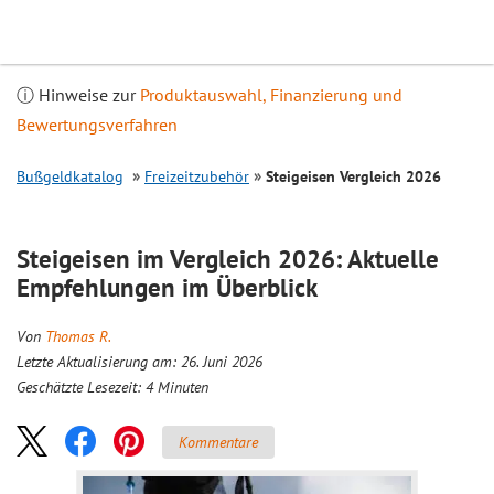
Inhalt
springen
ⓘ Hinweise zur
Produktauswahl, Finanzierung und
Bewertungsverfahren
Bußgeldkatalog
Freizeitzubehör
Steigeisen
Vergleich
2026
Steigeisen im
Vergleich
2026: Aktuelle
Empfehlungen im Überblick
Von
Thomas R.
Letzte Aktualisierung am: 26. Juni 2026
Geschätzte Lesezeit:
4
Minuten
Kommentare