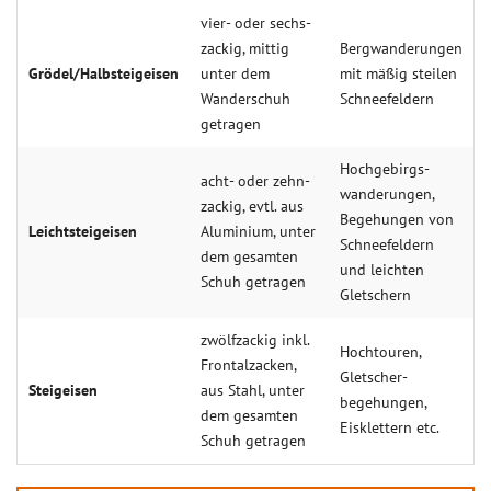
vier- oder sechs­
zackig, mittig
Bergwander­ungen
Grödel/Halbsteigeisen
unter dem
mit mäßig steilen
Wander­schuh
Schnee­feldern
getragen
Hochgebirgs­
acht- oder zehn­
wander­ungen,
zackig, evtl. aus
Begeh­ungen von
Leichtsteigeisen
Alu­minium, unter
Schnee­feldern
dem gesamten
und leichten
Schuh getragen
Gletschern
zwölf­zackig inkl.
Hochtouren,
Frontal­zacken,
Gletscher­
Steigeisen
aus Stahl, unter
begehungen,
dem gesamten
Eisklettern etc.
Schuh getragen