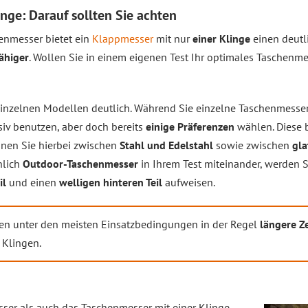
nge: Darauf sollten Sie achten
enmesser bietet ein
Klappmesser
mit nur
einer Klinge
einen deutli
ähiger
. Wollen Sie in einem eigenen Test Ihr optimales Taschenmes
 einzelnen Modellen deutlich. Während Sie einzelne Taschenmesser
siv benutzen, aber doch bereits
einige Präferenzen
wählen. Diese b
nnen Sie hierbei zwischen
Stahl und Edelstahl
sowie zwischen
gla
hlich
Outdoor-Taschenmesser
in Ihrem Test miteinander, werden S
il
und einen
welligen hinteren Teil
aufweisen.
en unter den meisten Einsatzbedingungen in der Regel
längere Ze
 Klingen.
er als auch das Taschenmesser mit einer Klinge