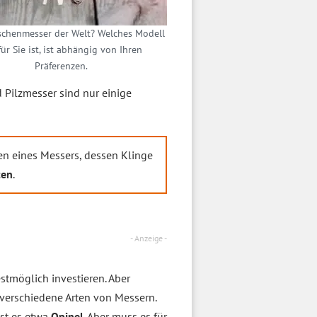
schenmesser der Welt? Welches Modell
für Sie ist, ist abhängig von Ihren
Präferenzen.
 Pilzmesser sind nur einige
en eines Messers, dessen Klinge
ten
.
- Anzeige -
stmöglich investieren. Aber
 verschiedene Arten von Messern.
ist es etwa
Opinel
. Aber muss es für