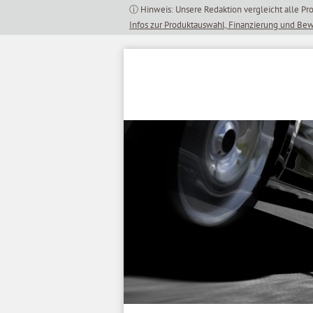
Inhalt
springen
Infos zur Produktauswahl, Finanzierung und Be