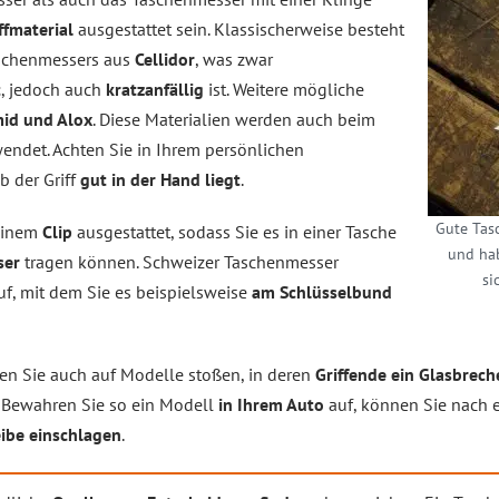
ffmaterial
ausgestattet sein. Klassischerweise besteht
aschenmessers aus
Cellidor
, was zwar
t
, jedoch auch
kratzanfällig
ist. Weitere mögliche
mid und Alox
. Diese Materialien werden auch beim
endet. Achten Sie in Ihrem persönlichen
b der Griff
gut in der Hand liegt
.
Gute Tasc
 einem
Clip
ausgestattet, sodass Sie es in einer Tasche
und hab
ser
tragen können. Schweizer Taschenmesser
si
f, mit dem Sie es beispielsweise
am Schlüsselbund
en Sie auch auf Modelle stoßen, in deren
Griffende ein Glasbrech
. Bewahren Sie so ein Modell
in Ihrem Auto
auf, können Sie nach 
ibe einschlagen
.