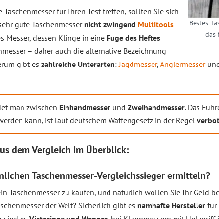
 Taschenmesser für Ihren Test treffen, sollten Sie sich
Bestes Ta
s sehr gute Taschenmesser
nicht zwingend
Multitools
das 
es Messer, dessen Klinge in eine
Fuge des Heftes
nmesser – daher auch die alternative Bezeichnung
erum gibt es
zahlreiche Unterarten
:
Jagdmesser
,
Anglermesser
und
det man zwischen
Einhandmesser
und
Zweihandmesser
. Das Führ
erden kann, ist laut deutschem Waffengesetz in der Regel
verbo
aus dem
Vergleich
im Überblick:
nlichen Taschenmesser-Vergleichssieger ermitteln?
ein Taschenmesser zu kaufen, und natürlich wollen Sie Ihr Geld be
schenmesser der Welt? Sicherlich gibt es
namhafte Hersteller
für
n sind es
Victorinox und Wenger
, bei Klappmessern mit Holzgriff 