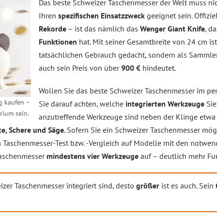
Das beste Schweizer Taschenmesser der Welt muss ni
Ihren
spezifischen Einsatzzweck
geeignet sein. Offizie
Rekorde
– ist das nämlich das
Wenger Giant Knife
, d
Funktionen
hat. Mit seiner Gesamtbreite von 24 cm ist
tatsächlichen Gebrauch gedacht, sondern als Sammler
auch sein Preis von über
900 €
hindeutet.
Wollen Sie das beste Schweizer Taschenmesser im pers
g kaufen –
Sie darauf achten, welche
integrierten Werkzeuge
Si
erium sein.
anzutreffende Werkzeuge sind neben der Klinge etw
te, Schere und Säge
. Sofern Sie ein Schweizer Taschenmesser mög
rem Taschenmesser-Test bzw. -Vergleich auf Modelle mit den notw
 Taschenmesser
mindestens vier Werkzeuge
auf – deutlich mehr Fu
izer Taschenmesser integriert sind, desto
größer
ist es auch. Sein