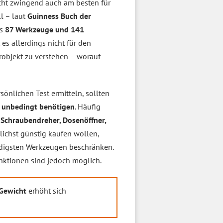
cht zwingend auch am besten für
ll – laut
Guinness Buch der
as
87 Werkzeuge und 141
 es allerdings nicht für den
objekt zu verstehen – worauf
önlichen Test ermitteln, sollten
e
unbedingt benötigen
. Häufig
a
Schraubendreher, Dosenöffner,
lichst günstig kaufen wollen,
endigsten Werkzeugen beschränken.
nktionen sind jedoch möglich.
Gewicht
erhöht sich