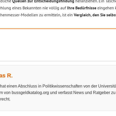
edliche
Quellen zur Entscheidungsfindung
heranziehen. Ein Tasch
ehlung eines Bekannten nie völlig auf
Ihre Bedürfnisse
eingehen k
schenmesser-Modellen zu ermitteln, ist ein
Vergleich, den Sie selbs
s R.
at einen Abschluss in Politikwissenschaften von der Universitä
m von bussgeldkatalog.org und verfasst News und Ratgeber z
recht.