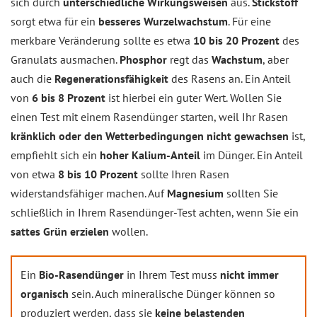
sich durch
unterschiedliche Wirkungsweisen
aus.
Stickstoff
sorgt etwa für ein
besseres Wurzelwachstum
. Für eine
merkbare Veränderung sollte es etwa
10 bis 20 Prozent
des
Granulats ausmachen.
Phosphor
regt das
Wachstum
, aber
auch die
Regenerationsfähigkeit
des Rasens an. Ein Anteil
von
6 bis 8 Prozent
ist hierbei ein guter Wert. Wollen Sie
einen Test mit einem Rasendünger starten, weil Ihr Rasen
kränklich oder den Wetterbedingungen nicht gewachsen
ist,
empfiehlt sich ein
hoher Kalium-Anteil
im Dünger. Ein Anteil
von etwa
8 bis 10 Prozent
sollte Ihren Rasen
widerstandsfähiger machen. Auf
Magnesium
sollten Sie
schließlich in Ihrem Rasendünger-Test achten, wenn Sie ein
sattes Grün erzielen
wollen.
Ein
Bio-Rasendünger
in Ihrem Test muss
nicht immer
organisch
sein. Auch mineralische Dünger können so
produziert werden, dass sie
keine belastenden