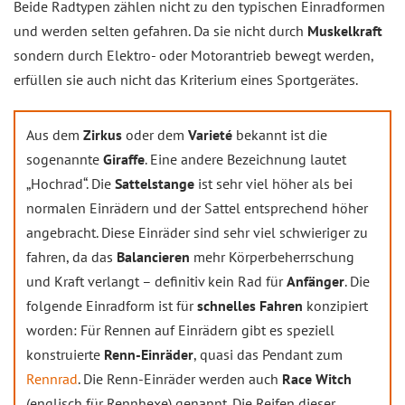
Beide Radtypen zählen nicht zu den typischen Einradformen
und werden selten gefahren. Da sie nicht durch
Muskelkraft
sondern durch Elektro- oder Motorantrieb bewegt werden,
erfüllen sie auch nicht das Kriterium eines Sportgerätes.
Aus dem
Zirkus
oder dem
Varieté
bekannt ist die
sogenannte
Giraffe
. Eine andere Bezeichnung lautet
„Hochrad“. Die
Sattelstange
ist sehr viel höher als bei
normalen Einrädern und der Sattel entsprechend höher
angebracht. Diese Einräder sind sehr viel schwieriger zu
fahren, da das
Balancieren
mehr Körperbeherrschung
und Kraft verlangt – definitiv kein Rad für
Anfänger
. Die
folgende Einradform ist für
schnelles Fahren
konzipiert
worden: Für Rennen auf Einrädern gibt es speziell
konstruierte
Renn-Einräder
, quasi das Pendant zum
Rennrad
. Die Renn-Einräder werden auch
Race Witch
(englisch für Rennhexe) genannt. Die Reifen dieser