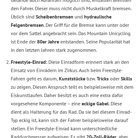
den Fahrer. Dieser muss nicht durch Muskelkraft bremsen.
Üblich sind
Scheibenbremsen
und
hydraulische
Felgenbremsen
. Der Griff für die Bremse kann unter oder
vor dem Sattel angebracht sein. Das Mountain Unicycling
ist Ende der
80er Jahre
entstanden. Seine Popularität hat
in den letzten Jahren stark zugenommen.
Freestyle-Einrad:
Diese Einradform erinnert stark an den
Einsatz von Einrädern im Zirkus. Auch beim Freestyle-
Fahren geht es darum,
Kunststücke
bzw.
Tricks
oder
Skills
zu zeigen. Diesen Anspruch teilt es beispielsweise mit dem
Eiskunstlaufen. Daher besitzt es auch eine extra dafür
vorgesehene Komponente – eine
eckige Gabel
. Diese
dient als Halterung für das Rad. Da sie bei diesem Einrad-
Typ eckig ist, kann sich der Fahrer beispielsweise darauf
stellen. Ein Freestyle-Einrad kann unterschiedliche
Raddurchmesser aufweisen. Es gibt
20-Zoll-Räder
, aber