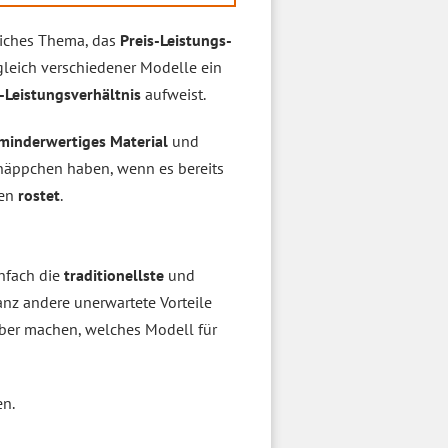
dliches Thema, das
Preis-Leistungs-
rgleich verschiedener Modelle ein
s-Leistungsverhältnis
aufweist.
minderwertiges Material
und
näppchen haben, wenn es bereits
pen
rostet
.
infach die
traditionellste
und
nz andere unerwartete Vorteile
rüber machen, welches Modell für
en.