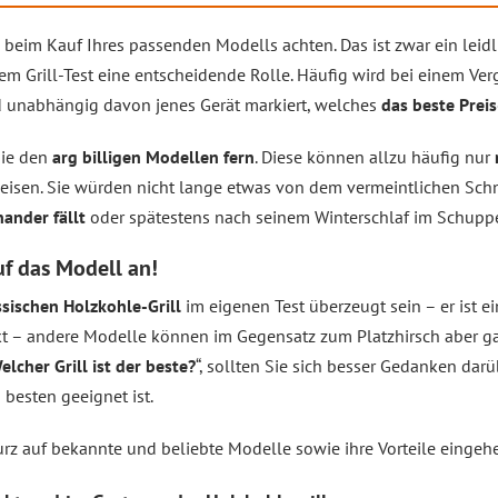
e beim Kauf Ihres passenden Modells achten. Das ist zwar ein lei
dem Grill-Test eine entscheidende Rolle. Häufig wird bei einem Ve
 unabhängig davon jenes Gerät markiert, welches
das beste Prei
Sie den
arg billigen Modellen fern
. Diese können allzu häufig nur
isen. Sie würden nicht lange etwas von dem vermeintlichen Sch
nander fällt
oder spätestens nach seinem Winterschlaf im Schup
f das Modell an!
ssischen Holzkohle-Grill
im eigenen Test überzeugt sein – er ist e
 – andere Modelle können im Gegensatz zum Platzhirsch aber ga
elcher Grill ist der beste?
“, sollten Sie sich besser Gedanken da
 besten geeignet ist.
z auf bekannte und beliebte Modelle sowie ihre Vorteile eingeh