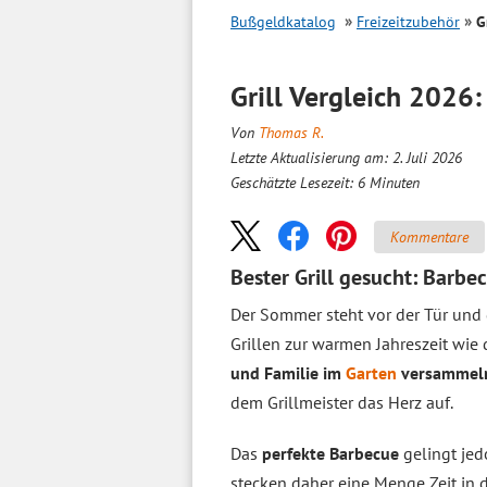
Bußgeldkatalog
Freizeitzubehör
G
Grill
Vergleich
2026: 
Von
Thomas R.
Letzte Aktualisierung am: 2. Juli 2026
Geschätzte Lesezeit:
6
Minuten
Kommentare
Bester Grill gesucht: Barb
Der Sommer steht vor der Tür und
Grillen zur warmen Jahreszeit wie
und Familie im
Garten
versammel
dem Grillmeister das Herz auf.
Das
perfekte Barbecue
gelingt jed
stecken daher eine Menge Zeit in