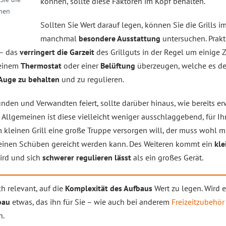
können, sollte diese Faktoren im Kopf behalten.
chen
Sollten Sie Wert darauf legen, können Sie die Grills i
manchmal
besondere Ausstattung
untersuchen. Prakt
 – das
verringert die Garzeit
des Grillguts in der Regel um einige 
 einem
Thermostat
oder einer
Belüftung
überzeugen, welche es den
 Auge zu behalten
und zu regulieren.
unden und Verwandten feiert, sollte darüber hinaus, wie bereits e
im Allgemeinen ist diese vielleicht weniger ausschlaggebend, für Ih
m kleinen Grill eine große Truppe versorgen will, der muss wohl m
kleinen Schüben gereicht werden kann. Des Weiteren kommt ein
kle
rd und sich
schwerer regulieren lässt
als ein großes Gerät.
h relevant, auf die
Komplexität des Aufbaus
Wert zu legen. Wird e
bau
etwas, das ihn für Sie – wie auch bei anderem
Freizeitzubehör
n.