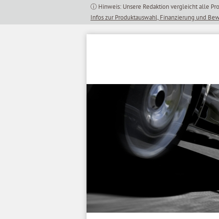
Inhalt
springen
Infos zur Produktauswahl, Finanzierung und Be