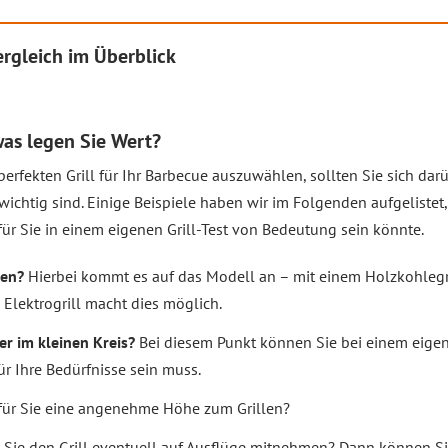
ergleich im Überblick
 was legen Sie Wert?
perfekten Grill für Ihr Barbecue auszuwählen, sollten Sie sich d
 wichtig sind. Einige Beispiele haben wir im Folgenden aufgelistet
 für Sie in einem eigenen Grill-Test von Bedeutung sein könnte.
ßen?
Hierbei kommt es auf das Modell an – mit einem Holzkohlegri
 Elektrogrill macht dies möglich.
der im kleinen Kreis?
Bei diesem Punkt können Sie bei einem eigene
für Ihre Bedürfnisse sein muss.
t für Sie eine angenehme Höhe zum Grillen?
 Sie den Grill eventuell auf Ausflüge mitnehmen? Dann können Sie