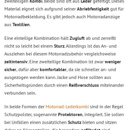
zweiteiligen
Kombi
. Beide sind oft aus
Leder
gefertigt. Dieses
Material eignet sich aufgrund seiner
Abriebfestigkeit
gut für
Motorradbekleidung. Es gibt jedoch auch Motorradanzüge
aus
Textilien
.
Eine einteilige Kombination hält
Zugluft
ab und zerreißt
nicht so leicht bei einem
Sturz
. Allerdings ist das An- und
Ausziehen bei diesem Motorradzubehör vergleichsweise
zeitintensiv
. Eine zweiteilige Kombination ist zwar
weniger
sicher
, dafür aber
komfortabler
, da sie schneller an- und
ausgezogen werden kann. Jacke und Hose sollten aus
Sicherheitsgründen durch einen
Reißverschluss
miteinander
verbunden sein.
In beide Formen der
Motorrad-Lederkombi
sind in der Regel
Schutzpolster, sogenannte
Protektoren
, integriert. Sie sollen
bei Unfällen einen zusätzlichen
Schutz
bieten und sitzen
daher an Körperstellen, die besonders
gefährdet
sind.