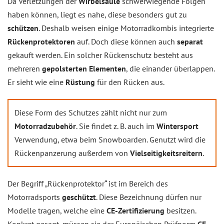
Da Verletzungen der
Wirbelsäule
schwerwiegende Folgen
haben können, liegt es nahe, diese besonders gut zu
schützen
. Deshalb weisen einige Motorradkombis integrierte
Rückenprotektoren
auf. Doch diese können auch
separat
gekauft werden. Ein solcher Rückenschutz besteht aus
mehreren
gepolsterten Elementen
, die einander überlappen.
Er sieht wie eine
Rüstung
für den Rücken aus.
Diese Form des Schutzes zählt nicht nur zum
Motorradzubehör
. Sie findet z. B. auch im
Wintersport
Verwendung, etwa beim Snowboarden. Genutzt wird die
Rückenpanzerung außerdem von
Vielseitigkeitsreitern
.
Der Begriff „Rückenprotektor“ ist im Bereich des
Motorradsports
geschützt
. Diese Bezeichnung dürfen nur
Modelle tragen, welche eine
CE-Zertifizierung
besitzen.
Konkret gesagt, müssen sie der Europäischen Prüfnorm
CE