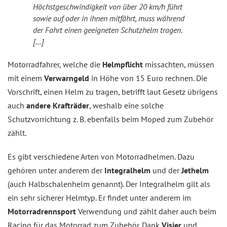
Höchstgeschwindigkeit von über 20 km/h führt
sowie auf oder in ihnen mitfährt, muss während
der Fahrt einen geeigneten Schutzhelm tragen.
[…]
Motorradfahrer, welche die
Helmpflicht
missachten, müssen
mit einem
Verwarngeld
in Höhe von 15 Euro rechnen. Die
Vorschrift, einen Helm zu tragen, betrifft laut Gesetz übrigens
auch
andere Krafträder
, weshalb eine solche
Schutzvorrichtung z. B. ebenfalls beim Moped zum Zubehör
zählt.
Es gibt verschiedene Arten von Motorradhelmen. Dazu
gehören unter anderem der
Integralhelm
und der
Jethelm
(auch Halbschalenhelm genannt). Der Integralhelm gilt als
ein sehr sicherer Helmtyp. Er findet unter anderem im
Motorradrennsport
Verwendung und zählt daher auch beim
Racing für das Motorrad zum Zubehör. Dank
Visier
und