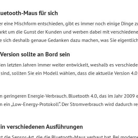
Bluetooth-Maus für sich
er eine Mischform entschieden, gibt es immer noch einige Dinge z
arkt um die Gunst der Kunden und werben dabei mit verschiedenen
ie sich deshalb genaue Gedanken dazu machen, was Sie eigentlich
Version sollte an Bord sein
den letzten Jahren immer weiter entwickelt, weshalb es verschiede
nd, sollten Sie ein Modell wählen, dass die aktuelle Version 4.0 
 geringeren Energie-Verbrauch. Bluetooth 4.0, das im Jahr 2009 
n ein „Low-Energy-Protokoll“. Der Stromverbrauch wird dadurch r
s in verschiedenen Ausführungen
st die Sensor-Art, die die Bluetooth-Maus verbaut hat. Bei moder