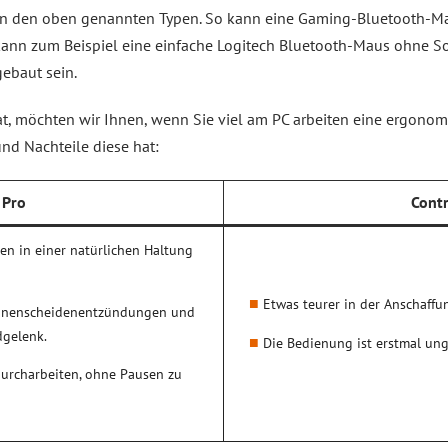
n den oben genannten Typen. So kann eine Gaming-Bluetooth-Mau
 kann zum Beispiel eine einfache Logitech Bluetooth-Maus ohne 
ebaut sein.
t, möchten wir Ihnen, wenn Sie viel am PC arbeiten eine ergono
und Nachteile diese hat:
Pro
Cont
n in einer natürlichen Haltung
Etwas teurer in der Anschaffu
ehnenscheidenentzündungen und
gelenk.
Die Bedienung ist erstmal un
durcharbeiten, ohne Pausen zu