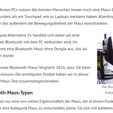
 festen PCs nutzen die meisten Menschen immer noch eine Maus. D
nden, als ein Touchpad, wie es Laptops meistens haben. Allerdin
ann das außerdem die Bewegungsfreiheit der Maus einschränken.
gute Alternative. Es handelt sich dabei um eine
per Bluetooth mit dem PC verbunden wird. Im
mmt eine Bluetooth-Maus ohne Dongle aus, das als
n würde.
t unser Bluetooth-Maus-Vergleich 2026, dass Sie beim
 müssen. Die wichtigsten Punkte haben wir in dieser
h-Maus-Test zusammengeschrieben.
Die Blu
ooth-Maus-Typen
Kabel
 dies nur eine von vielen Eigenschaften der Maus, die in einem F
für eine Kategorie Maus zu entscheiden, bevor Sie sich mit weitere