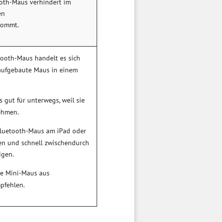
oth-Maus verhindert im
en
kommt.
etooth-Maus handelt es sich
aufgebaute Maus in einem
 gut für unterwegs, weil sie
ehmen.
Bluetooth-Maus am iPad oder
en und schnell zwischendurch
igen.
ine Mini-Maus aus
pfehlen.