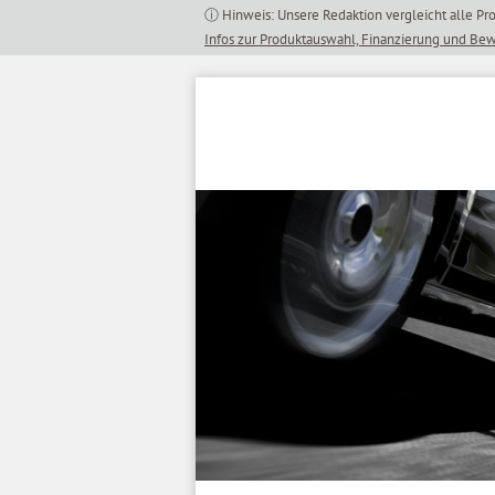
Inhalt
springen
Infos zur Produktauswahl, Finanzierung und Be