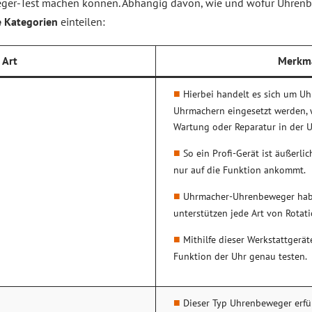
weger-Test machen können. Abhängig davon, wie und wofür Uhren
 Kategorien
einteilen:
Art
Merkm
Hierbei handelt es sich um U
Uhrmachern eingesetzt werden,
Wartung oder Reparatur in der 
So ein Profi-Gerät ist äußerlic
nur auf die Funktion ankommt.
Uhrmacher-Uhrenbeweger hab
unterstützen jede Art von Rota
Mithilfe dieser Werkstattgerä
Funktion der Uhr genau testen.
Dieser Typ Uhrenbeweger erfül