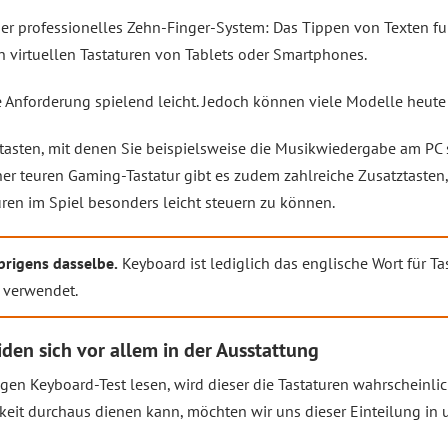
r professionelles Zehn-Finger-System: Das Tippen von Texten funk
en virtuellen Tastaturen von Tablets oder Smartphones.
se Anforderung spielend leicht. Jedoch können viele Modelle heute
atasten, mit denen Sie beispielsweise die Musikwiedergabe am PC
ner teuren Gaming-Tastatur gibt es zudem zahlreiche Zusatztasten,
en im Spiel besonders leicht steuern zu können.
brigens dasselbe.
Keyboard ist lediglich das englische Wort für Ta
 verwendet.
iden sich vor allem in der Ausstattung
igen Keyboard-Test lesen, wird dieser die Tastaturen wahrscheinli
chkeit durchaus dienen kann, möchten wir uns dieser Einteilung in