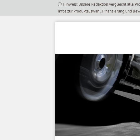
Inhalt
springen
Infos zur Produktauswahl, Finanzierung und Be