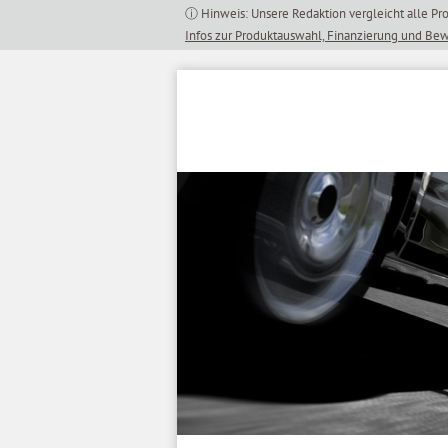
Inhalt
springen
Infos zur Produktauswahl, Finanzierung und Be