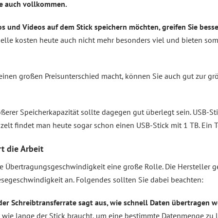
se auch vollkommen.
 und Videos auf dem Stick speichern möchten, greifen Sie besse
lle kosten heute auch nicht mehr besonders viel und bieten somit
inen großen Preisunterschied macht, können Sie auch gut zur grö
ößerer Speicherkapazität sollte dagegen gut überlegt sein. USB-S
zelt findet man heute sogar schon einen USB-Stick mit 1 TB. Ein T
t die Arbeit
e Übertragungsgeschwindigkeit eine große Rolle. Die Hersteller 
segeschwindigkeit an. Folgendes sollten Sie dabei beachten:
er Schreibtransferrate sagt aus, wie schnell Daten übertragen 
t, wie lange der Stick braucht, um eine bestimmte Datenmenge zu l